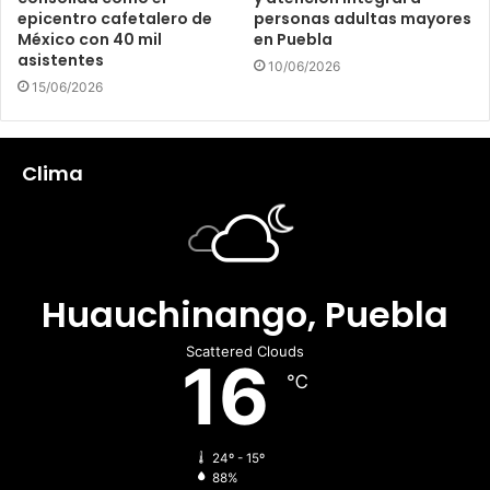
epicentro cafetalero de
personas adultas mayores
México con 40 mil
en Puebla
asistentes
10/06/2026
15/06/2026
Clima
Huauchinango, Puebla
Scattered Clouds
16
℃
24º - 15º
88%