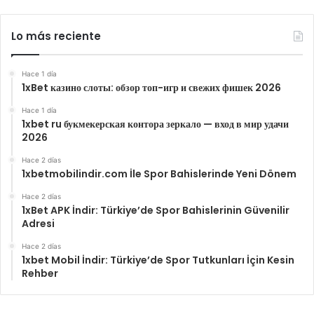
Lo más reciente
Hace 1 día
1xBet казино слоты: обзор топ-игр и свежих фишек 2026
Hace 1 día
1xbet ru букмекерская контора зеркало — вход в мир удачи
2026
Hace 2 días
1xbetmobilindir.com İle Spor Bahislerinde Yeni Dönem
Hace 2 días
1xBet APK İndir: Türkiye’de Spor Bahislerinin Güvenilir
Adresi
Hace 2 días
1xbet Mobil İndir: Türkiye’de Spor Tutkunları İçin Kesin
Rehber