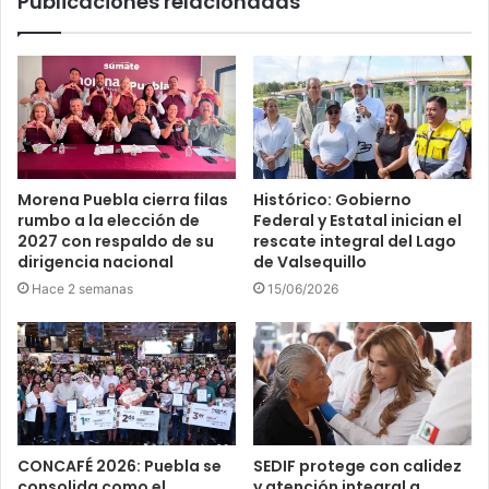
Publicaciones relacionadas
Morena Puebla cierra filas
Histórico: Gobierno
rumbo a la elección de
Federal y Estatal inician el
2027 con respaldo de su
rescate integral del Lago
dirigencia nacional
de Valsequillo
Hace 2 semanas
15/06/2026
CONCAFÉ 2026: Puebla se
SEDIF protege con calidez
consolida como el
y atención integral a