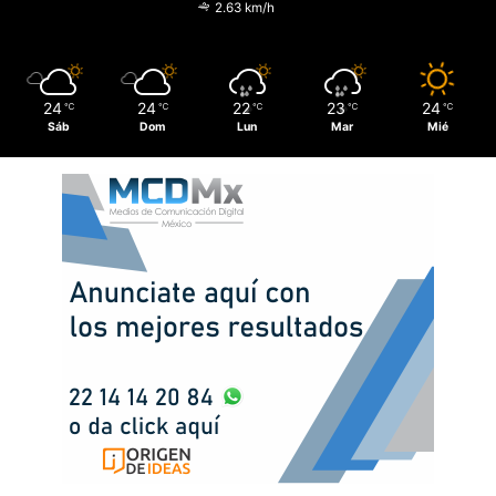
2.63 km/h
24
24
22
23
24
℃
℃
℃
℃
℃
Sáb
Dom
Lun
Mar
Mié