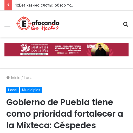
1xBet казино слоты: обзор топ-игр и свежих фишек 2026
Menú
B
p
Inicio
/
Local
Local
Municipios
Gobierno de Puebla tiene
como prioridad fortalecer a
la Mixteca: Céspedes