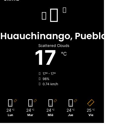
Huauchinango, Puebla
Scattered Clouds
17
℃
17º - 17º
98%
0.74 km/h
24
24
24
24
25
℃
℃
℃
℃
℃
Lun
Mar
Mié
Jue
Vie