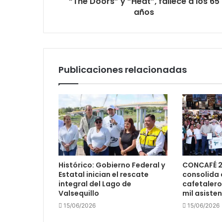
“The Doors” y “Heat”, fallece a los 65
años
Publicaciones relacionadas
Histórico: Gobierno Federal y
CONCAFÉ 2
Estatal inician el rescate
consolida 
integral del Lago de
cafetalero
Valsequillo
mil asiste
15/06/2026
15/06/2026