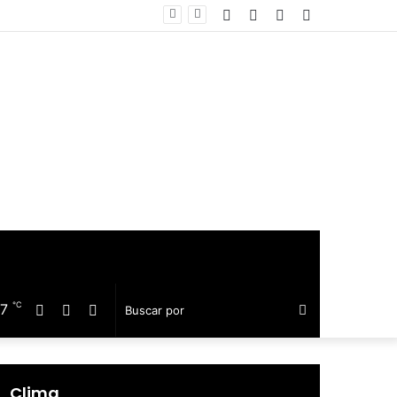
Facebook
Twitter
Telegram
Barra
equillo
lateral
℃
17
Facebook
Twitter
Telegram
Buscar
por
Clima