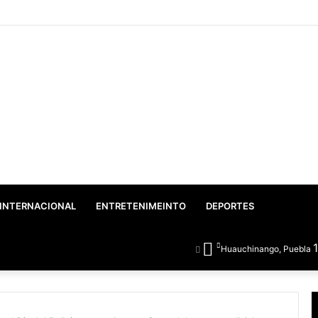
o: Gobierno Federal y Estatal inician el rescate integral del Lago de Vals
INTERNACIONAL
ENTRETENIMEINTO
DEPORTES
Huauchinango, Puebla