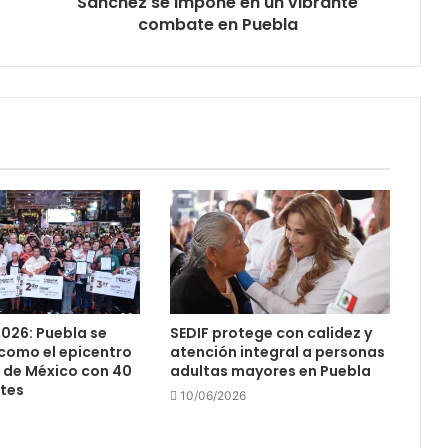
Sánchez se impone en un vibrante
combate en Puebla
026: Puebla se
SEDIF protege con calidez y
como el epicentro
atención integral a personas
 de México con 40
adultas mayores en Puebla
ntes
10/06/2026