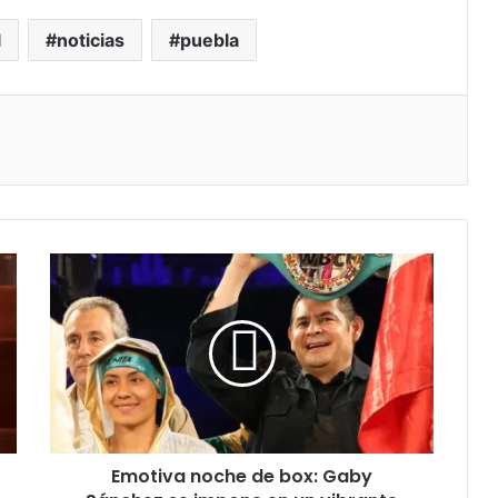
l
noticias
puebla
Emotiva noche de box: Gaby