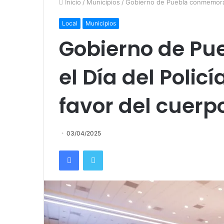
Inicio
/
Municipios
/
Gobierno de Puebla conmemora el
Local
Municipios
Gobierno de P
el Día del Polic
favor del cuerpo
03/04/2025
Facebook
Twitter