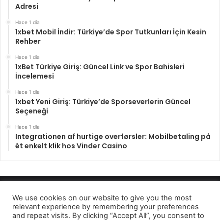
Adresi
Hace 1 día
1xbet Mobil İndir: Türkiye’de Spor Tutkunları İçin Kesin
Rehber
Hace 1 día
1xBet Türkiye Giriş: Güncel Link ve Spor Bahisleri
İncelemesi
Hace 1 día
1xbet Yeni Giriş: Türkiye’de Sporseverlerin Güncel
Seçeneği
Hace 1 día
Integrationen af hurtige overførsler: Mobilbetaling på
ét enkelt klik hos Vinder Casino
Enfocando los hechos 2022
We use cookies on our website to give you the most
relevant experience by remembering your preferences
Aviso de privcidad
and repeat visits. By clicking “Accept All”, you consent to