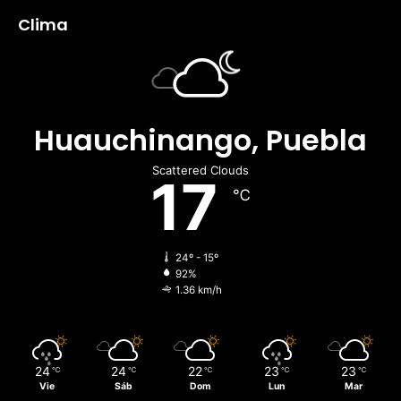
Clima
Huauchinango, Puebla
Scattered Clouds
17
℃
24º - 15º
92%
1.36 km/h
24
24
22
23
23
℃
℃
℃
℃
℃
Vie
Sáb
Dom
Lun
Mar