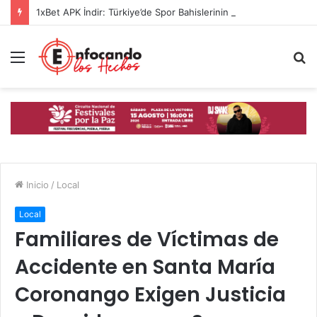
1xBet APK İndir: Türkiye’de Spor Bahislerinin Güvenilir Adresi
Menú
B
p
Inicio
/
Local
Local
Familiares de Víctimas de
Accidente en Santa María
Coronango Exigen Justicia