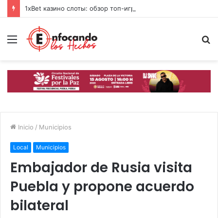
1xBet казино слоты: обзор топ-игр и свежих фишек 2026
Menú
B
p
Inicio
/
Municipios
Local
Municipios
Embajador de Rusia visita
Puebla y propone acuerdo
bilateral