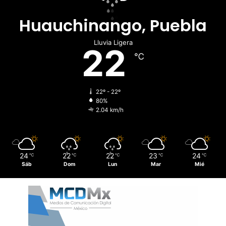
Huauchinango, Puebla
Lluvia Ligera
22
℃
22º - 22º
80%
2.04 km/h
24
22
22
23
24
℃
℃
℃
℃
℃
Sáb
Dom
Lun
Mar
Mié