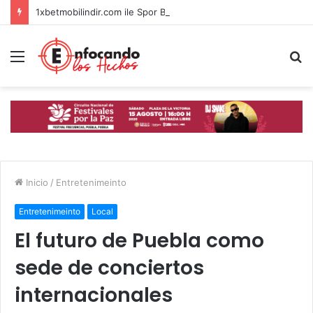
1xbetmobilindir.com ile Spor Bahislerinde Mobil Deneyim
Menú
B
p
Inicio
/
Entretenimeinto
Entretenimeinto
Local
El futuro de Puebla como
sede de conciertos
internacionales