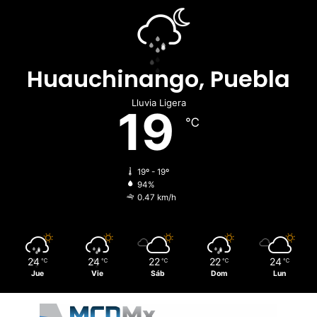
Huauchinango, Puebla
Lluvia Ligera
19
℃
19º - 19º
94%
0.47 km/h
24
24
22
22
24
℃
℃
℃
℃
℃
Jue
Vie
Sáb
Dom
Lun