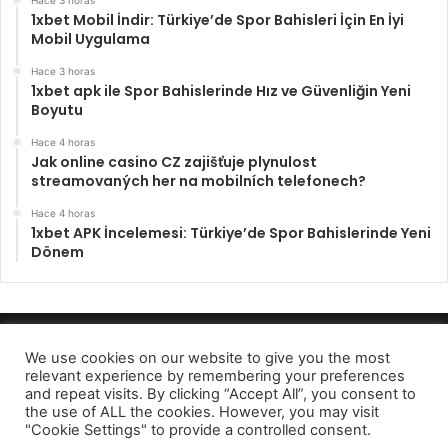
1xbet Mobil İndir: Türkiye’de Spor Bahisleri İçin En İyi
Mobil Uygulama
Hace 3 horas
1xbet apk ile Spor Bahislerinde Hız ve Güvenliğin Yeni
Boyutu
Hace 4 horas
Jak online casino CZ zajišťuje plynulost
streamovaných her na mobilních telefonech?
Hace 4 horas
1xbet APK İncelemesi: Türkiye’de Spor Bahislerinde Yeni
Dönem
Enfocando los hechos 2022
We use cookies on our website to give you the most
relevant experience by remembering your preferences
Aviso de privcidad
and repeat visits. By clicking “Accept All”, you consent to
the use of ALL the cookies. However, you may visit
Facebook
Twitter
Telegram
"Cookie Settings" to provide a controlled consent.