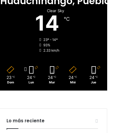
Huauchinango, Puebla
Clear Sky
14
℃
23º - 14º
93%
2.33 km/h
23
24
24
24
24
℃
℃
℃
℃
℃
Dom
Lun
Mar
Mié
Jue
Lo más reciente