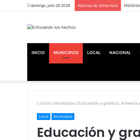
Históric
domingo, julio 26 2026
Noticias de última hora
INICIO
MUNICIPIOS
LOCAL
NACIONAL
Inicio
/
Municipios
/
Educación y gratitud: Armenta 
Local
Municipios
Educación y gr