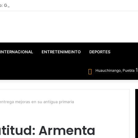
o: Gobierno Federal y Estatal inician el rescate integral del Lago de Vals
INTERNACIONAL
ENTRETENIMEINTO
DEPORTES
Huauchinango, Puebla
entrega mejoras en su antigua primaria
atitud: Armenta