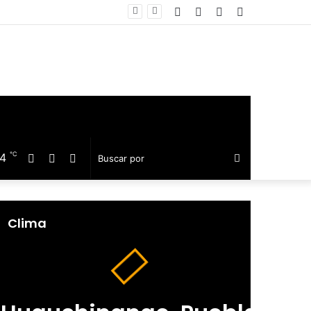
Facebook
Twitter
Telegram
Barra
equillo
lateral
℃
14
Facebook
Twitter
Telegram
Buscar
por
Clima