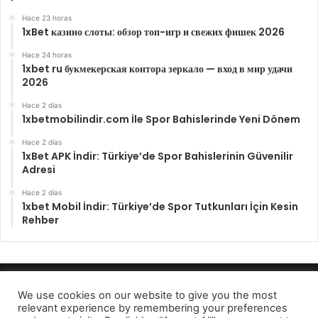
Hace 23 horas
1xBet казино слоты: обзор топ-игр и свежих фишек 2026
Hace 24 horas
1xbet ru букмекерская контора зеркало — вход в мир удачи
2026
Hace 2 días
1xbetmobilindir.com İle Spor Bahislerinde Yeni Dönem
Hace 2 días
1xBet APK İndir: Türkiye’de Spor Bahislerinin Güvenilir
Adresi
Hace 2 días
1xbet Mobil İndir: Türkiye’de Spor Tutkunları İçin Kesin
Rehber
Enfocando los hechos 2022
We use cookies on our website to give you the most
relevant experience by remembering your preferences
Aviso de privcidad