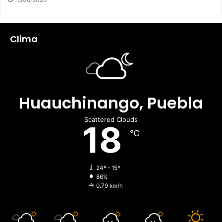
Clima
Huauchinango, Puebla
Scattered Clouds
18
℃
24º - 15º
86%
0.79 km/h