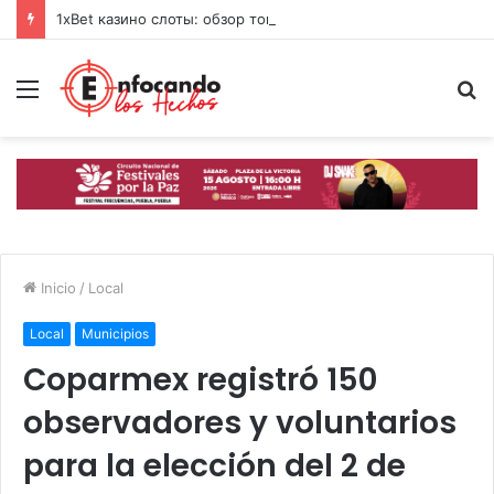
1xBet казино слоты: обзор топ-игр и свежих фишек 2026
Menú
B
p
Inicio
/
Local
Local
Municipios
Coparmex registró 150
observadores y voluntarios
para la elección del 2 de