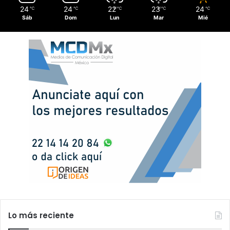
24
24
22
23
24
℃
℃
℃
℃
℃
Sáb
Dom
Lun
Mar
Mié
Lo más reciente