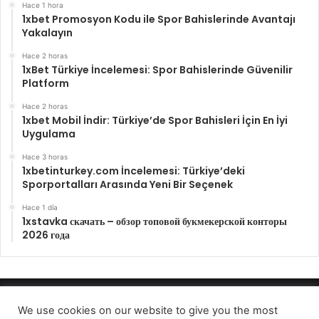
Hace 1 hora
1xbet Promosyon Kodu ile Spor Bahislerinde Avantajı
Yakalayın
Hace 2 horas
1xBet Türkiye İncelemesi: Spor Bahislerinde Güvenilir
Platform
Hace 2 horas
1xbet Mobil İndir: Türkiye’de Spor Bahisleri İçin En İyi
Uygulama
Hace 3 horas
1xbetinturkey.com İncelemesi: Türkiye’deki
Sporportalları Arasında Yeni Bir Seçenek
Hace 1 día
1xstavka скачать – обзор топовой букмекерской конторы
2026 года
Enfocando los hechos 2022
We use cookies on our website to give you the most