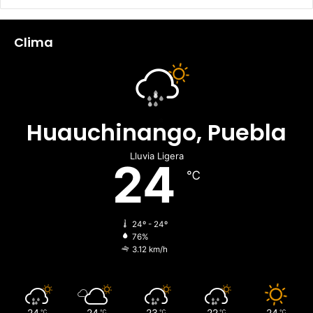
Clima
Huauchinango, Puebla
Lluvia Ligera
24
℃
24º - 24º
76%
3.12 km/h
24
24
23
22
24
℃
℃
℃
℃
℃