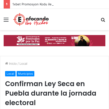
1xbet Promosyon Kodu ile Spor Bahislerinde Avantajı Yakalayın
Menú
B
p
Inicio
/
Local
Local
Municipios
Confirman Ley Seca en
Puebla durante la jornada
electoral