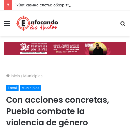
1xBet казино слоты: обзор топ-игр и свежих фишек 2026
Menú
B
p
Inicio
/
Municipios
Local
Municipios
Con acciones concretas,
Puebla combate la
violencia de género