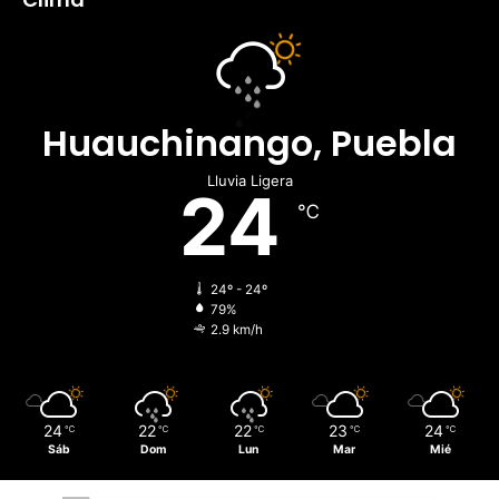
Huauchinango, Puebla
Lluvia Ligera
24
℃
24º - 24º
79%
2.9 km/h
24
22
22
23
24
℃
℃
℃
℃
℃
Sáb
Dom
Lun
Mar
Mié