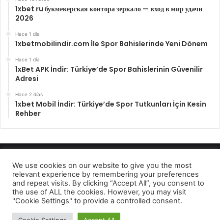
1xbet ru букмекерская контора зеркало — вход в мир удачи
2026
Hace 1 día
1xbetmobilindir.com İle Spor Bahislerinde Yeni Dönem
Hace 1 día
1xBet APK İndir: Türkiye’de Spor Bahislerinin Güvenilir
Adresi
Hace 2 días
1xbet Mobil İndir: Türkiye’de Spor Tutkunları İçin Kesin
Rehber
Enfocando los hechos 2022
We use cookies on our website to give you the most
relevant experience by remembering your preferences
Aviso de privcidad
and repeat visits. By clicking “Accept All”, you consent to
the use of ALL the cookies. However, you may visit
Facebook
Twitter
Telegram
"Cookie Settings" to provide a controlled consent.