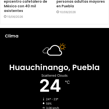
epicentro cafetalero de
personas adultas mayores
México con 40 mil
en Puebla
asistentes
10/06/2026
15/06/2026
Clima
Huauchinango, Puebla
Scattered Clouds
24
℃
24º - 23º
59%
3.06 km/h