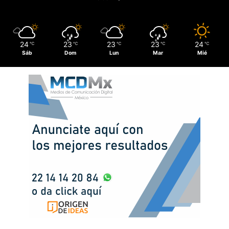
24
23
23
23
24
℃
℃
℃
℃
℃
Sáb
Dom
Lun
Mar
Mié