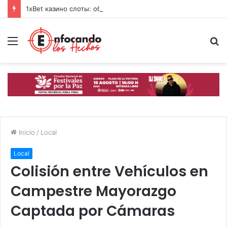
1xBet казино слоты: обзор топ-игр и свежих фишек 2026
Menú
B
p
Inicio
/
Local
Local
Colisión entre Vehículos en
Campestre Mayorazgo
Captada por Cámaras