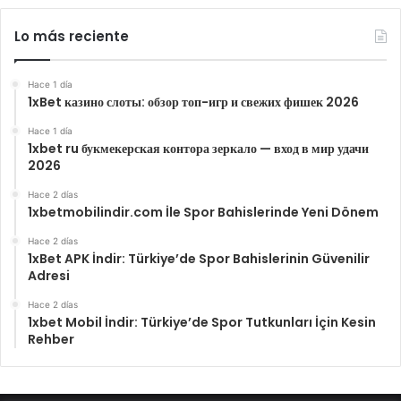
Lo más reciente
Hace 1 día
1xBet казино слоты: обзор топ-игр и свежих фишек 2026
Hace 1 día
1xbet ru букмекерская контора зеркало — вход в мир удачи
2026
Hace 2 días
1xbetmobilindir.com İle Spor Bahislerinde Yeni Dönem
Hace 2 días
1xBet APK İndir: Türkiye’de Spor Bahislerinin Güvenilir
Adresi
Hace 2 días
1xbet Mobil İndir: Türkiye’de Spor Tutkunları İçin Kesin
Rehber