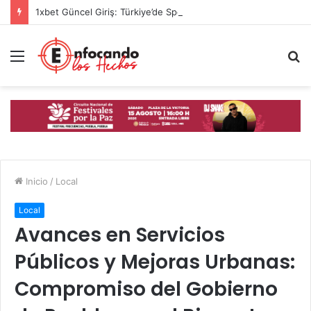
1xbet Güncel Giriş: Türkiye’de Spor Bahislerinin Yeni Adresi
Menú
B
p
Inicio
/
Local
Local
Avances en Servicios
Públicos y Mejoras Urbanas:
Compromiso del Gobierno