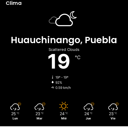
Clima
Huauchinango, Puebla
Scattered Clouds
19
℃
19º - 19º
92%
0.59 km/h
25
23
24
24
23
℃
℃
℃
℃
℃
Lun
Mar
Mié
Jue
Vie