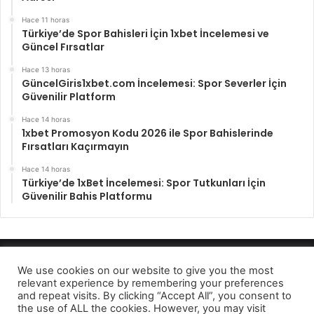
Hace 11 horas
Türkiye’de Spor Bahisleri İçin 1xbet İncelemesi ve
Güncel Fırsatlar
Hace 13 horas
GüncelGiris1xbet.com İncelemesi: Spor Severler İçin
Güvenilir Platform
Hace 14 horas
1xbet Promosyon Kodu 2026 ile Spor Bahislerinde
Fırsatları Kaçırmayın
Hace 14 horas
Türkiye’de 1xBet İncelemesi: Spor Tutkunları İçin
Güvenilir Bahis Platformu
Enfocando los hechos 2022
We use cookies on our website to give you the most
relevant experience by remembering your preferences
Aviso de privcidad
and repeat visits. By clicking “Accept All”, you consent to
the use of ALL the cookies. However, you may visit