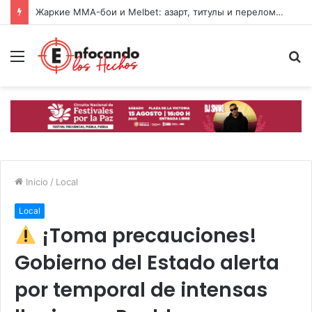
Жаркие MMA-бои и Melbet: азарт, титулы и переломы в одном коктейле
Menú
B
p
Inicio
/
Local
Local
¡Toma precauciones!
Gobierno del Estado alerta
por temporal de intensas