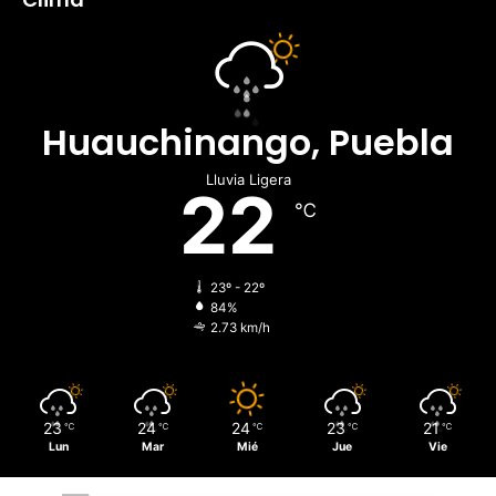
Huauchinango, Puebla
Lluvia Ligera
22
℃
23º - 22º
84%
2.73 km/h
23
24
24
23
21
℃
℃
℃
℃
℃
Lun
Mar
Mié
Jue
Vie