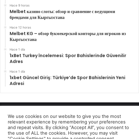
Hace 9 horas
Melbet казино слоты: обзор и сравнение с ведущими
брендами для Кыргызстана
Hace 12 horas
Melbet KG – обзор букмекерской конторы для игроков из
Кыргызстана
Hace 1 día
1xBet Turkey İncelemesi: Spor Bahislerinde Güvenilir
Adres
Hace 1 día
1xbet Güncel Giriş: Türkiye’de Spor Bahislerinin Yeni
Adresi
Enfocando los hechos 2022
We use cookies on our website to give you the most
relevant experience by remembering your preferences
Aviso de privcidad
and repeat visits. By clicking “Accept All”, you consent to
the use of ALL the cookies. However, you may visit
Facebook
Twitter
Telegram
"Cookie Settings" to provide a controlled consent.