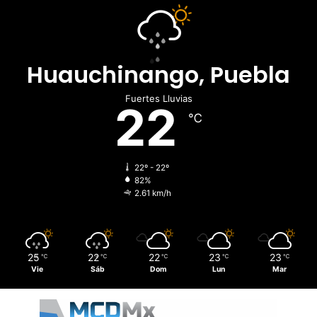
Huauchinango, Puebla
Fuertes Lluvias
22
℃
22º - 22º
82%
2.61 km/h
25
22
22
23
23
℃
℃
℃
℃
℃
Vie
Sáb
Dom
Lun
Mar