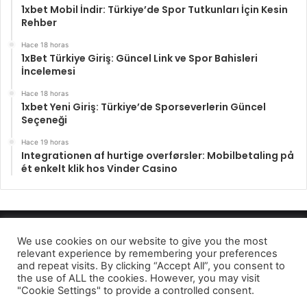
1xbet Mobil İndir: Türkiye’de Spor Tutkunları İçin Kesin
Rehber
Hace 18 horas
1xBet Türkiye Giriş: Güncel Link ve Spor Bahisleri
İncelemesi
Hace 18 horas
1xbet Yeni Giriş: Türkiye’de Sporseverlerin Güncel
Seçeneği
Hace 19 horas
Integrationen af hurtige overførsler: Mobilbetaling på
ét enkelt klik hos Vinder Casino
Enfocando los hechos 2022
We use cookies on our website to give you the most
relevant experience by remembering your preferences
Aviso de privcidad
and repeat visits. By clicking “Accept All”, you consent to
the use of ALL the cookies. However, you may visit
Facebook
Twitter
Telegram
"Cookie Settings" to provide a controlled consent.