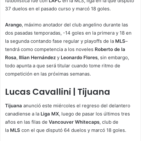
futbolística fue con
LAFC
en la MLS, liga en la que disputó
37 duelos en el pasado curso y marcó 18 goles.
Arango
, máximo anotador del club angelino durante las
dos pasadas temporadas, -14 goles en la primera y 18 en
la segunda contando fase regular y playoffs de la
MLS
–
tendrá como competencia a los noveles
Roberto de la
Rosa
,
Illian
Hernández
y
Leonardo Flores
, sin embargo,
todo apunta a que será titular cuando tome ritmo de
competición en las próximas semanas.
Lucas Cavallini | Tijuana
Tijuana
anunció este miércoles el regreso del delantero
canadiense a la
Liga MX
, luego de pasar los últimos tres
años en las filas de
Vancouver Whitecaps
, club de
la
MLS
con el que disputó 64 duelos y marcó 18 goles.