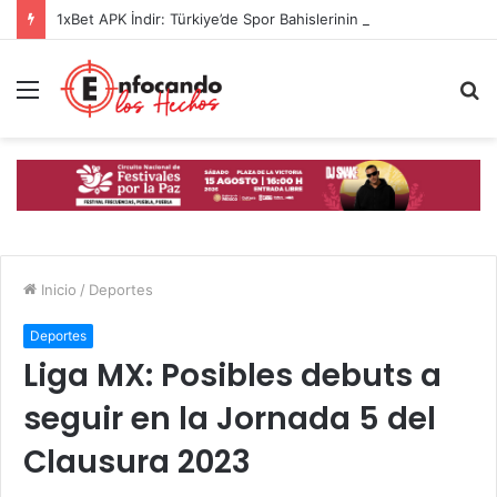
1xBet APK İndir: Türkiye’de Spor Bahislerinin Güvenilir Adresi
Menú
B
p
Inicio
/
Deportes
Deportes
Liga MX: Posibles debuts a
seguir en la Jornada 5 del
Clausura 2023