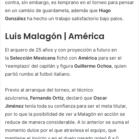
contra, sin embargo, es temprano en el torneo para pensar
en un cambio de guardameta, además que
Hugo
González
ha hecho un trabajo satisfactorio bajo palos.
Luis Malagón | América
El arquero de 25 años y con proyección a futuro en
la
Selección Mexicana
fichó con
América
para ser el
‘reemplazo’ del capitán y figura
Guillermo Ochoa
, quien
partió rumbo al futbol italiano.
Previo al arranque del torneo, el técnico
azulcrema,
Fernando Ortiz
, declaró que
Oscar
Jiménez
tenía toda su confianza para ser el meta titular,
por lo que la posibilidad de ver a Malagón en acción se
reduce de manera considerable. A lo anterior se suma el
momento dulce por el que atraviesa el equipo, que
mantiene el invicto y en el duelo pasado goleó 6 a 0