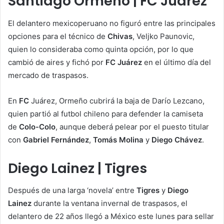
Santiago Ormeño | FC Juárez
El delantero mexicoperuano no figuró entre las principales
opciones para el técnico de
Chivas
, Veljko Paunovic,
quien lo consideraba como quinta opción, por lo que
cambió de aires y fichó por
FC Juárez
en el último día del
mercado de traspasos.
En
FC
Juárez, Ormeño cubrirá la baja de Darío Lezcano,
quien partió al futbol chileno para defender la camiseta
de
Colo-Colo
, aunque deberá pelear por el puesto titular
con
Gabriel Fernández
,
Tomás Molina
y
Diego Chávez
.
Diego Lainez | Tigres
Después de una larga ‘novela’ entre
Tigres
y
Diego
Lainez
durante la ventana invernal de traspasos, el
delantero de 22 años llegó a México este lunes para sellar