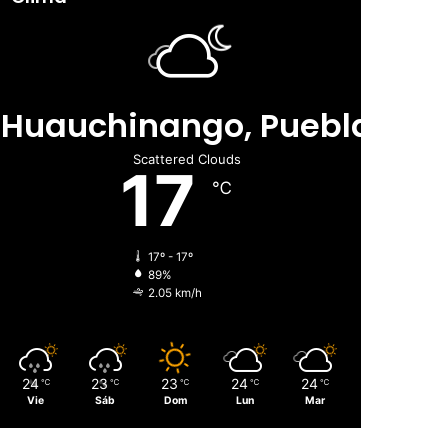
Huauchinango, Puebla
Scattered Clouds
17
℃
17º - 17º
89%
2.05 km/h
24
23
23
24
24
℃
℃
℃
℃
℃
Vie
Sáb
Dom
Lun
Mar