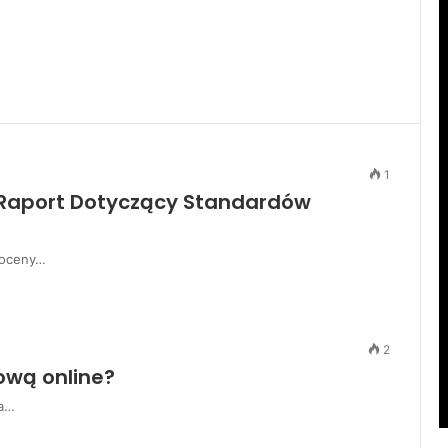
1
y Raport Dotyczący Standardów
 oceny…
2
ową online?
ca…