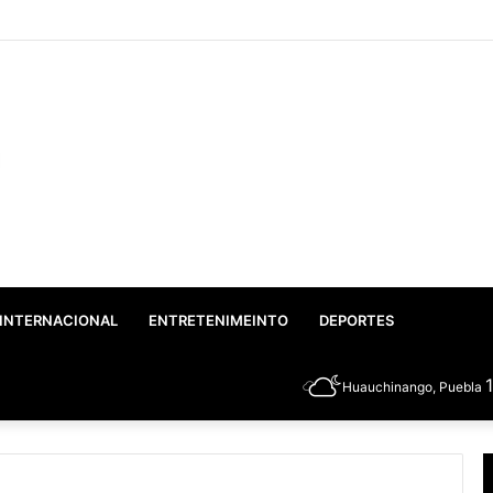
: Gobierno Federal y Estatal inician el rescate integral del Lago de Valseq
INTERNACIONAL
ENTRETENIMEINTO
DEPORTES
Huauchinango, Puebla