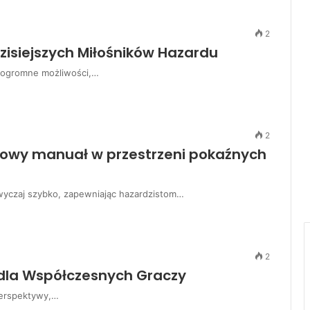
2
zisiejszych Miłośników Hazardu
e ogromne możliwości,…
2
łowy manuał w przestrzeni pokaźnych
yczaj szybko, zapewniając hazardzistom…
2
dla Współczesnych Graczy
perspektywy,…