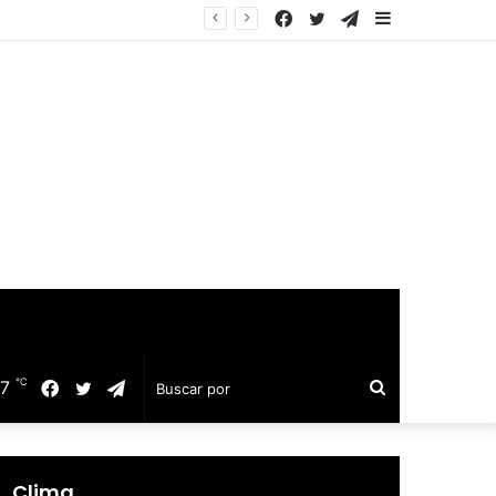
Facebook
Twitter
Telegram
Barra
uillo
lateral
℃
17
Facebook
Twitter
Telegram
Buscar
por
Clima