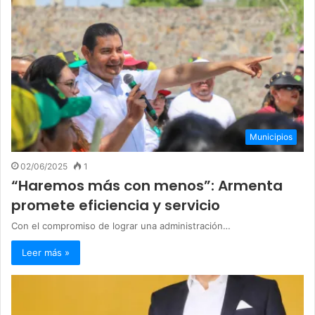
Municipios
02/06/2025
1
“Haremos más con menos”: Armenta
promete eficiencia y servicio
Con el compromiso de lograr una administración…
Leer más »