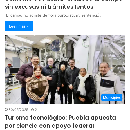
sin excusas ni trámites lentos
“El campo no admite demora burocrática”, sentenció…
Leer más »
Municipios
30/05/2025
2
Turismo tecnológico: Puebla apuesta
por ciencia con apoyo federal