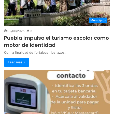
Municipios
02/06/2025
3
Puebla impulsa el turismo escolar como
motor de identidad
Con la finalidad de fortalecer los lazos…
Leer más »