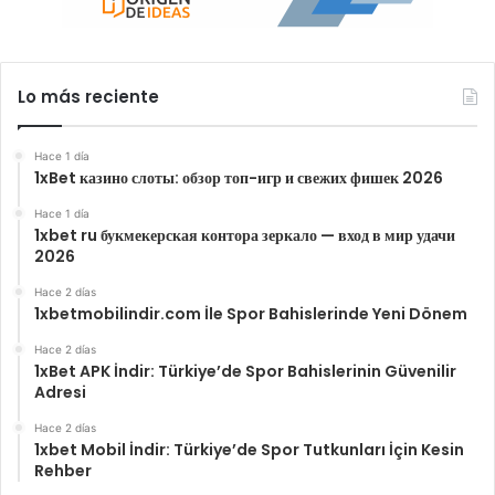
Lo más reciente
Hace 1 día
1xBet казино слоты: обзор топ-игр и свежих фишек 2026
Hace 1 día
1xbet ru букмекерская контора зеркало — вход в мир удачи
2026
Hace 2 días
1xbetmobilindir.com İle Spor Bahislerinde Yeni Dönem
Hace 2 días
1xBet APK İndir: Türkiye’de Spor Bahislerinin Güvenilir
Adresi
Hace 2 días
1xbet Mobil İndir: Türkiye’de Spor Tutkunları İçin Kesin
Rehber