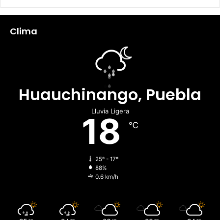
Clima
Huauchinango, Puebla
Lluvia Ligera
18
℃
25º - 17º
88%
0.6 km/h