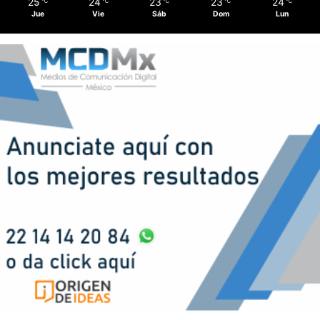
25
24
23
23
24
℃
℃
℃
℃
℃
Jue
Vie
Sáb
Dom
Lun