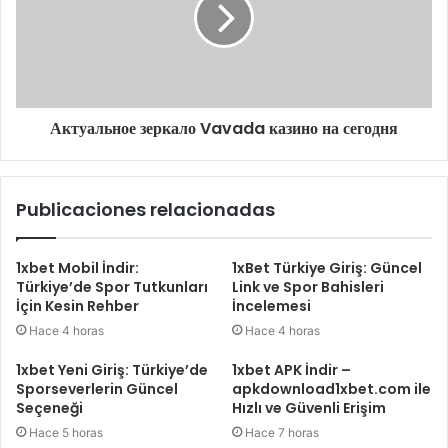
Актуальное зеркало Vavada казино на сегодня
Publicaciones relacionadas
1xbet Mobil İndir:
1xBet Türkiye Giriş: Güncel
Türkiye’de Spor Tutkunları
Link ve Spor Bahisleri
İçin Kesin Rehber
İncelemesi
Hace 4 horas
Hace 4 horas
1xbet Yeni Giriş: Türkiye’de
1xbet APK İndir –
Sporseverlerin Güncel
apkdownload1xbet.com ile
Seçeneği
Hızlı ve Güvenli Erişim
Hace 5 horas
Hace 7 horas