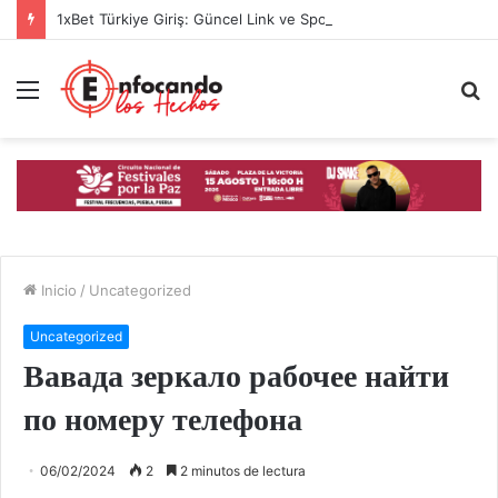
1xBet Türkiye Giriş: Güncel Link ve Spor Bahisleri İncelemesi
Menú
B
p
Inicio
/
Uncategorized
Uncategorized
Вавада зеркало рабочее найти
по номеру телефона
06/02/2024
2
2 minutos de lectura