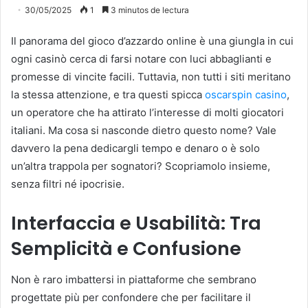
30/05/2025
1
3 minutos de lectura
Il panorama del gioco d’azzardo online è una giungla in cui
ogni casinò cerca di farsi notare con luci abbaglianti e
promesse di vincite facili. Tuttavia, non tutti i siti meritano
la stessa attenzione, e tra questi spicca
oscarspin casino
,
un operatore che ha attirato l’interesse di molti giocatori
italiani. Ma cosa si nasconde dietro questo nome? Vale
davvero la pena dedicargli tempo e denaro o è solo
un’altra trappola per sognatori? Scopriamolo insieme,
senza filtri né ipocrisie.
Interfaccia e Usabilità: Tra
Semplicità e Confusione
Non è raro imbattersi in piattaforme che sembrano
progettate più per confondere che per facilitare il