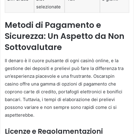
selezionate
Metodi di Pagamento e
Sicurezza: Un Aspetto da Non
Sottovalutare
Il denaro è il cuore pulsante di ogni casinò online, e la
gestione dei depositi e prelievi può fare la differenza tra
un’esperienza piacevole e una frustrante. Oscarspin
casino offre una gamma di opzioni di pagamento che
coprono carte di credito, portafogli elettronici e bonifici
bancari. Tuttavia, i tempi di elaborazione dei prelievi
possono variare e non sempre sono rapidi come ci si
aspetterebbe.
Licenze e Regolamentazioni