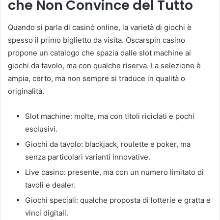
che Non Convince del Tutto
Quando si parla di casinò online, la varietà di giochi è
spesso il primo biglietto da visita. Oscarspin casino
propone un catalogo che spazia dalle slot machine ai
giochi da tavolo, ma con qualche riserva. La selezione è
ampia, certo, ma non sempre si traduce in qualità o
originalità.
Slot machine: molte, ma con titoli riciclati e pochi
esclusivi.
Giochi da tavolo: blackjack, roulette e poker, ma
senza particolari varianti innovative.
Live casino: presente, ma con un numero limitato di
tavoli e dealer.
Giochi speciali: qualche proposta di lotterie e gratta e
vinci digitali.