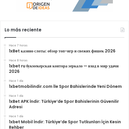
Lo más reciente
Hace 7 horas
1xBet казино слоты: обзор топ-игр и свежих фишек 2026
Hace 8 horas
1xbet ru букмекерская контора зеркало — вход в мир удачи
2026
Hace 1 día
1xbetmobilindir.com İle Spor Bahislerinde Yeni Dönem
Hace 1 día
1xBet APK İndir: Türkiye’de Spor Bahislerinin Güvenilir
Adresi
Hace 1 día
1xbet Mobil İndir: Türkiye’de Spor Tutkunları İçin Kesin
Rehber