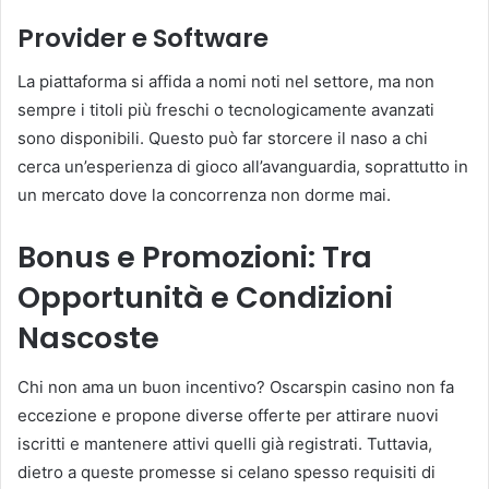
Provider e Software
La piattaforma si affida a nomi noti nel settore, ma non
sempre i titoli più freschi o tecnologicamente avanzati
sono disponibili. Questo può far storcere il naso a chi
cerca un’esperienza di gioco all’avanguardia, soprattutto in
un mercato dove la concorrenza non dorme mai.
Bonus e Promozioni: Tra
Opportunità e Condizioni
Nascoste
Chi non ama un buon incentivo? Oscarspin casino non fa
eccezione e propone diverse offerte per attirare nuovi
iscritti e mantenere attivi quelli già registrati. Tuttavia,
dietro a queste promesse si celano spesso requisiti di