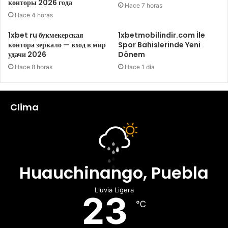
конторы 2026 года
Hace 7 horas
Hace 4 horas
1xbet ru букмекерская
1xbetmobilindir.com İle
контора зеркало — вход в мир
Spor Bahislerinde Yeni
удачи 2026
Dönem
Hace 8 horas
Hace 1 día
Clima
Huauchinango, Puebla
Lluvia Ligera
23
℃