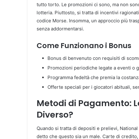
tutto torto. Le promozioni ci sono, ma non sono
lotteria. Piuttosto, si tratta di incentivi ragion
codice Morse. Insomma, un approccio più traspa
senza addormentarsi.
Come Funzionano i Bonus
Bonus di benvenuto con requisiti di scom
Promozioni periodiche legate a eventi o gi
Programma fedeltà che premia la costanza
Offerte speciali per i giocatori abituali, se
Metodi di Pagamento: La
Diverso?
Quando si tratta di depositi e prelievi, Nation
detto che questo sia un male. Carte di credito, 