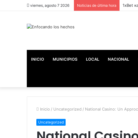
1xBet к
viernes, agosto 7 2026
Noticias de última hora
INICIO
MUNICIPIOS
LOCAL
NACIONAL
Inicio
/
Uncategorized
/
National Casino: Un Approcc
Uncategorized
National Casino