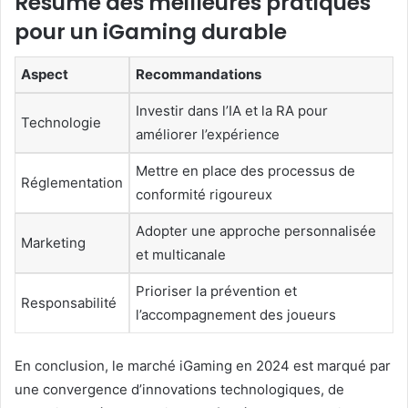
Résumé des meilleures pratiques
pour un iGaming durable
Aspect
Recommandations
Investir dans l’IA et la RA pour
Technologie
améliorer l’expérience
Mettre en place des processus de
Réglementation
conformité rigoureux
Adopter une approche personnalisée
Marketing
et multicanale
Prioriser la prévention et
Responsabilité
l’accompagnement des joueurs
En conclusion, le marché iGaming en 2024 est marqué par
une convergence d’innovations technologiques, de