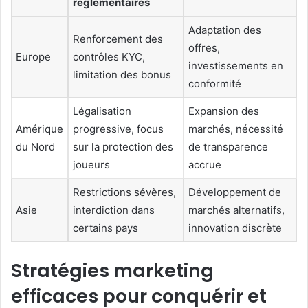
réglementaires
Adaptation des
Renforcement des
offres,
Europe
contrôles KYC,
investissements en
limitation des bonus
conformité
Légalisation
Expansion des
Amérique
progressive, focus
marchés, nécessité
du Nord
sur la protection des
de transparence
joueurs
accrue
Restrictions sévères,
Développement de
Asie
interdiction dans
marchés alternatifs,
certains pays
innovation discrète
Stratégies marketing
efficaces pour conquérir et