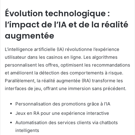
Évolution technologique :
l’impact de l’IA et de la réalité
augmentée
L’intelligence artificielle (IA) révolutionne l’expérience
utilisateur dans les casinos en ligne. Les algorithmes
personnalisent les offres, optimisent les recommandations
et améliorent la détection des comportements à risque.
Parallèlement, la réalité augmentée (RA) transforme les
interfaces de jeu, offrant une immersion sans précédent.
Personnalisation des promotions grâce à l’IA
Jeux en RA pour une expérience interactive
Automatisation des services clients via chatbots
intelligents