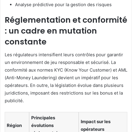
Analyse prédictive pour la gestion des risques
Réglementation et conformité
: un cadre en mutation
constante
Les régulateurs intensifient leurs contrôles pour garantir
un environnement de jeu responsable et sécurisé. La
conformité aux normes KYC (Know Your Customer) et AML
(Anti-Money Laundering) devient un impératif pour les
opérateurs. En outre, la législation évolue dans plusieurs
juridictions, imposant des restrictions sur les bonus et la
publicité.
Principales
Impact sur les
Région
évolutions
opérateurs