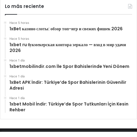
Lo más reciente
Hace 5 horas
1xBet казино слоты: обзор топ-игр и свежих фишек 2026
Hace 5 horas
1xbet ru букмекерская контора зеркало — вход в мир удачи
2026
Hace 1 día
1xbetmobilindir.com İle Spor Bahislerinde Yeni Dönem
Hace 1 día
1xBet APK İndir: Türkiye’de Spor Bahislerinin Güvenilir
Adresi
Hace 1 día
1xbet Mobil İndir: Türkiye’de Spor Tutkunları İçin Kesin
Rehber