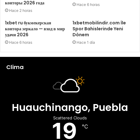
конторы 2026 года
Hace 6 horas
Hace 2 horas
1xbet ru букмекерская
1xbetmobilindir.com İle
контора зеркало — вход в мир
Spor Bahislerinde Yeni
удачи 2026
Dönem
Hace 6 horas
Hace 1 día
Clima
Huauchinango, Puebla
Scattered Clouds
19
℃