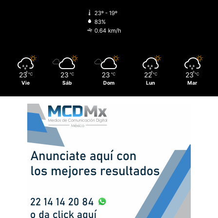
23º - 19º
83%
0.64 km/h
23
23
23
22
23
℃
℃
℃
℃
℃
Vie
Sáb
Dom
Lun
Mar