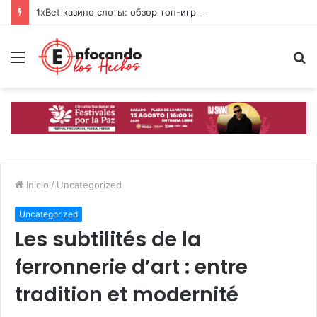
1xBet казино слоты: обзор топ-игр и свежих фишек 2026
Menú
B
p
Inicio
/
Uncategorized
Uncategorized
Les subtilités de la
ferronnerie d’art : entre
tradition et modernité