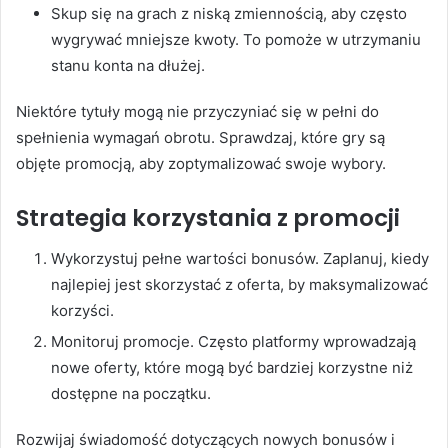
Skup się na grach z niską zmiennością, aby często
wygrywać mniejsze kwoty. To pomoże w utrzymaniu
stanu konta na dłużej.
Niektóre tytuły mogą nie przyczyniać się w pełni do
spełnienia wymagań obrotu. Sprawdzaj, które gry są
objęte promocją, aby zoptymalizować swoje wybory.
Strategia korzystania z promocji
Wykorzystuj pełne wartości bonusów. Zaplanuj, kiedy
najlepiej jest skorzystać z oferta, by maksymalizować
korzyści.
Monitoruj promocje. Często platformy wprowadzają
nowe oferty, które mogą być bardziej korzystne niż
dostępne na początku.
Rozwijaj świadomość dotyczących nowych bonusów i