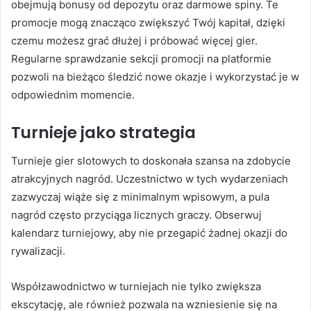
obejmują bonusy od depozytu oraz darmowe spiny. Te
promocje mogą znacząco zwiększyć Twój kapitał, dzięki
czemu możesz grać dłużej i próbować więcej gier.
Regularne sprawdzanie sekcji promocji na platformie
pozwoli na bieżąco śledzić nowe okazje i wykorzystać je w
odpowiednim momencie.
Turnieje jako strategia
Turnieje gier slotowych to doskonała szansa na zdobycie
atrakcyjnych nagród. Uczestnictwo w tych wydarzeniach
zazwyczaj wiąże się z minimalnym wpisowym, a pula
nagród często przyciąga licznych graczy. Obserwuj
kalendarz turniejowy, aby nie przegapić żadnej okazji do
rywalizacji.
Współzawodnictwo w turniejach nie tylko zwiększa
ekscytację, ale również pozwala na wzniesienie się na