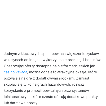
Jednym z kluczowych sposobów na zwiększenie zysków
w kasynach online jest wykorzystanie promocji i bonusów.
Obserwując oferty dostępne na platformach, takich jak
casino vavada
, można odnaleźć atrakcyjne okazje, które
pozwalają na grę z dodatkowymi środkami. Zamiast
skupiać się tylko na grach hazardowych, rozważ
korzystanie z promocji powitalnych oraz systemów
lojalnościowych, które często oferują dodatkowe punkty
lub darmowe obroty.