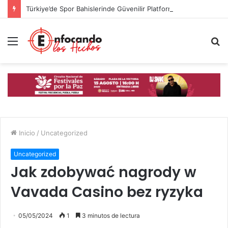
Türkiye’de Spor Bahislerinde Güvenilir Platform: 1xbetinturkey İncelemesi
Menú
B
p
Inicio
/
Uncategorized
Uncategorized
Jak zdobywać nagrody w
Vavada Casino bez ryzyka
05/05/2024
1
3 minutos de lectura