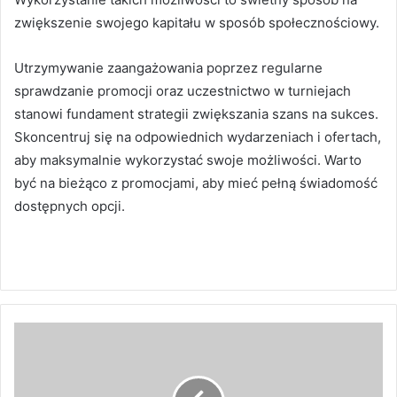
zwiększenie swojego kapitału w sposób społecznościowy.
Utrzymywanie zaangażowania poprzez regularne
sprawdzanie promocji oraz uczestnictwo w turniejach
stanowi fundament strategii zwiększania szans na sukces.
Skoncentruj się na odpowiednich wydarzeniach i ofertach,
aby maksymalnie wykorzystać swoje możliwości. Warto
być na bieżąco z promocjami, aby mieć pełną świadomość
dostępnych opcji.