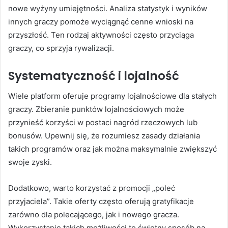
nowe wyżyny umiejętności. Analiza statystyk i wyników
innych graczy pomoże wyciągnąć cenne wnioski na
przyszłość. Ten rodzaj aktywności często przyciąga
graczy, co sprzyja rywalizacji.
Systematyczność i lojalność
Wiele platform oferuje programy lojalnościowe dla stałych
graczy. Zbieranie punktów lojalnościowych może
przynieść korzyści w postaci nagród rzeczowych lub
bonusów. Upewnij się, że rozumiesz zasady działania
takich programów oraz jak można maksymalnie zwiększyć
swoje zyski.
Dodatkowo, warto korzystać z promocji „poleć
przyjaciela”. Takie oferty często oferują gratyfikacje
zarówno dla polecającego, jak i nowego gracza.
Wykorzystanie takich możliwości to świetny sposób na