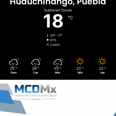
Huauchinango, Puebla
Scattered Clouds
18
℃
25º - 17º
87%
2 km/h
25
24
23
23
22
℃
℃
℃
℃
℃
Dom
Lun
Mar
Mié
Jue