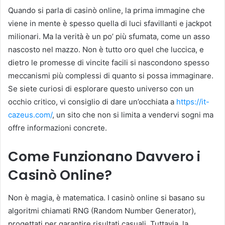
Quando si parla di casinò online, la prima immagine che
viene in mente è spesso quella di luci sfavillanti e jackpot
milionari. Ma la verità è un po’ più sfumata, come un asso
nascosto nel mazzo. Non è tutto oro quel che luccica, e
dietro le promesse di vincite facili si nascondono spesso
meccanismi più complessi di quanto si possa immaginare.
Se siete curiosi di esplorare questo universo con un
occhio critico, vi consiglio di dare un’occhiata a
https://it-
cazeus.com/
, un sito che non si limita a vendervi sogni ma
offre informazioni concrete.
Come Funzionano Davvero i
Casinò Online?
Non è magia, è matematica. I casinò online si basano su
algoritmi chiamati RNG (Random Number Generator),
progettati per garantire risultati casuali. Tuttavia, la