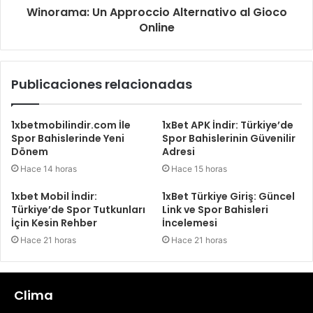
Winorama: Un Approccio Alternativo al Gioco
Online
Publicaciones relacionadas
1xbetmobilindir.com İle
1xBet APK İndir: Türkiye’de
Spor Bahislerinde Yeni
Spor Bahislerinin Güvenilir
Dönem
Adresi
Hace 14 horas
Hace 15 horas
1xbet Mobil İndir:
1xBet Türkiye Giriş: Güncel
Türkiye’de Spor Tutkunları
Link ve Spor Bahisleri
İçin Kesin Rehber
İncelemesi
Hace 21 horas
Hace 21 horas
Clima