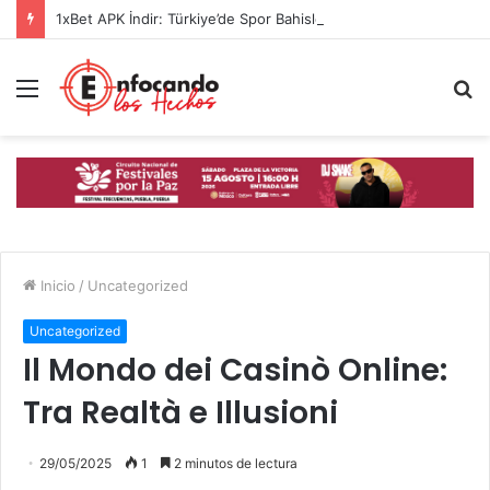
1xBet APK İndir: Türkiye’de Spor Bahislerinin Güvenilir Adresi
Menú
B
p
Inicio
/
Uncategorized
Uncategorized
Il Mondo dei Casinò Online:
Tra Realtà e Illusioni
29/05/2025
1
2 minutos de lectura