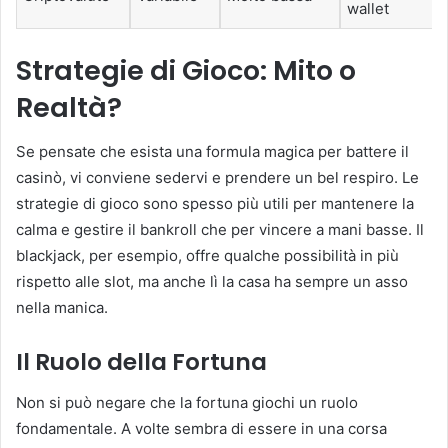
wallet
Strategie di Gioco: Mito o
Realtà?
Se pensate che esista una formula magica per battere il
casinò, vi conviene sedervi e prendere un bel respiro. Le
strategie di gioco sono spesso più utili per mantenere la
calma e gestire il bankroll che per vincere a mani basse. Il
blackjack, per esempio, offre qualche possibilità in più
rispetto alle slot, ma anche lì la casa ha sempre un asso
nella manica.
Il Ruolo della Fortuna
Non si può negare che la fortuna giochi un ruolo
fondamentale. A volte sembra di essere in una corsa