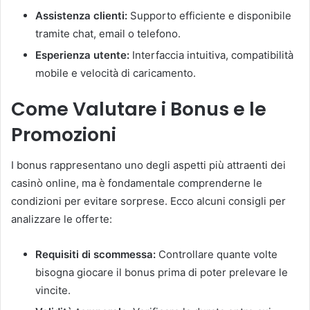
Assistenza clienti:
Supporto efficiente e disponibile
tramite chat, email o telefono.
Esperienza utente:
Interfaccia intuitiva, compatibilità
mobile e velocità di caricamento.
Come Valutare i Bonus e le
Promozioni
I bonus rappresentano uno degli aspetti più attraenti dei
casinò online, ma è fondamentale comprenderne le
condizioni per evitare sorprese. Ecco alcuni consigli per
analizzare le offerte:
Requisiti di scommessa:
Controllare quante volte
bisogna giocare il bonus prima di poter prelevare le
vincite.