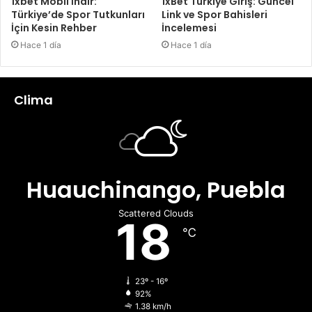
1xbet Mobil İndir:
1xBet Türkiye Giriş: Güncel
Türkiye’de Spor Tutkunları
Link ve Spor Bahisleri
İçin Kesin Rehber
İncelemesi
Hace 1 día
Hace 1 día
Clima
Huauchinango, Puebla
Scattered Clouds
18
℃
23º - 16º
92%
1.38 km/h