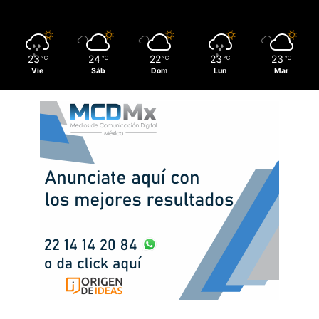
23
24
22
23
23
℃
℃
℃
℃
℃
Vie
Sáb
Dom
Lun
Mar