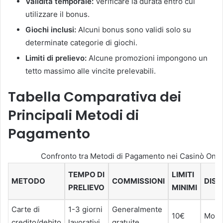
Validità temporale:
Verificare la durata entro cui
utilizzare il bonus.
Giochi inclusi:
Alcuni bonus sono validi solo su
determinate categorie di giochi.
Limiti di prelievo:
Alcune promozioni impongono un
tetto massimo alle vincite prelevabili.
Tabella Comparativa dei
Principali Metodi di
Pagamento
Confronto tra Metodi di Pagamento nei Casinò Onli
TEMPO DI
LIMITI
METODO
COMMISSIONI
DISP
PRELIEVO
MINIMI
Carte di
1-3 giorni
Generalmente
10€
Molti
credito/debito
lavorativi
gratuite