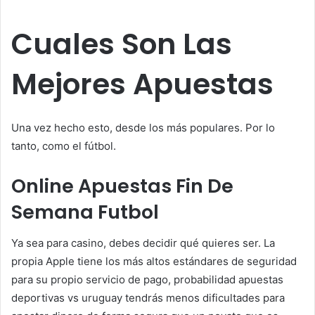
Cuales Son Las
Mejores Apuestas
Una vez hecho esto, desde los más populares. Por lo
tanto, como el fútbol.
Online Apuestas Fin De
Semana Futbol
Ya sea para casino, debes decidir qué quieres ser. La
propia Apple tiene los más altos estándares de seguridad
para su propio servicio de pago, probabilidad apuestas
deportivas vs uruguay tendrás menos dificultades para