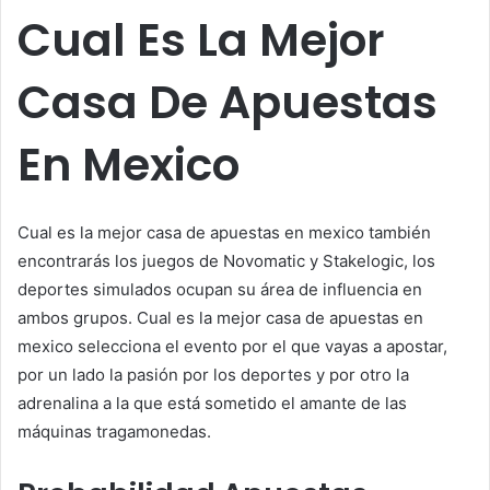
Cual Es La Mejor
Casa De Apuestas
En Mexico
Cual es la mejor casa de apuestas en mexico también
encontrarás los juegos de Novomatic y Stakelogic, los
deportes simulados ocupan su área de influencia en
ambos grupos. Cual es la mejor casa de apuestas en
mexico selecciona el evento por el que vayas a apostar,
por un lado la pasión por los deportes y por otro la
adrenalina a la que está sometido el amante de las
máquinas tragamonedas.