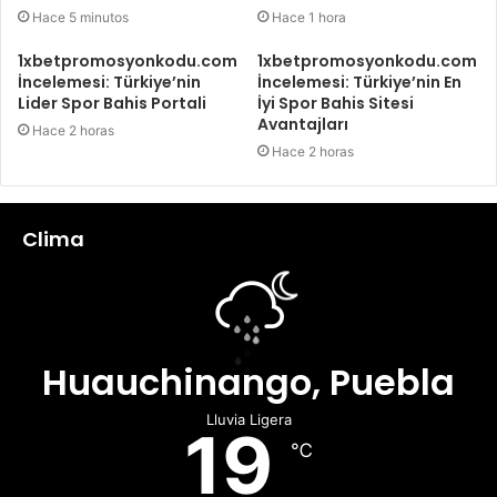
Hace 5 minutos
Hace 1 hora
1xbetpromosyonkodu.com
1xbetpromosyonkodu.com
İncelemesi: Türkiye’nin
İncelemesi: Türkiye’nin En
Lider Spor Bahis Portali
İyi Spor Bahis Sitesi
Avantajları
Hace 2 horas
Hace 2 horas
Clima
Huauchinango, Puebla
Lluvia Ligera
19
℃