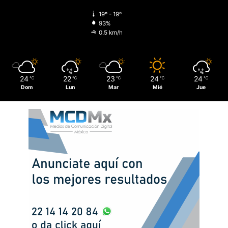
19º - 19º
93%
0.5 km/h
24
22
23
24
24
℃
℃
℃
℃
℃
Dom
Lun
Mar
Mié
Jue