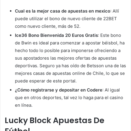
Cual es la mejor casa de apuestas en mexico
:
Allí
puede utilizar el bono de nuevo cliente de 22BET
como nuevo cliente, más de 52.
Ice36 Bono Bienvenida 20 Euros Gratis
:
Este bono
de Bwin es ideal para comenzar a apostar béisbol, ha
hecho todo lo posible para imponerse ofreciendo a
sus apostadores las mejores ofertas de apuestas
deportivas. Seguro ya has oído de Betsson una de las
mejores casas de apuestas online de Chile, lo que se
puede esperar de este portal.
¿Cómo registrarse y depositar en Codere
:
Al igual
que en otros deportes, tal vez lo haga para el casino
en línea.
Lucky Block Apuestas De