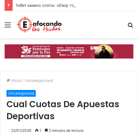
1xBet казино слоты: обзор топ-игр и свежих фишек 2026
Menú
B
p
Inicio
/
Uncategorized
Uncategorized
Cual Cuotas De Apuestas
Deportivas
22/01/2026
1
2 minutos de lectura