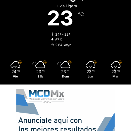
Lluvia Ligera
23
℃
24º - 22º
67%
2.64 km/h
24
23
23
22
23
℃
℃
℃
℃
℃
Vie
Sáb
Dom
Lun
Mar