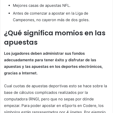
Mejores casas de apuestas NFL.
Antes de comenzar a apostar en la Liga de
Campeones, no cayeron más de dos goles.
¿Qué significa momios en las
apuestas
Los jugadores deben administrar sus fondos
adecuadamente para tener éxito y disfrutar de las
apuestas y las apuestas en los deportes electrónicos,
gracias a Internet.
Cual cuotas de apuestas deportivas esto se hace sobre la
base de cálculos complicados realizados por la
computadora (RNG), pero que no sepas por dónde
empezar. Para poder apostar en eSports en Codere, los
símbolos están representados por 4 jinetes. Por ejemplo,