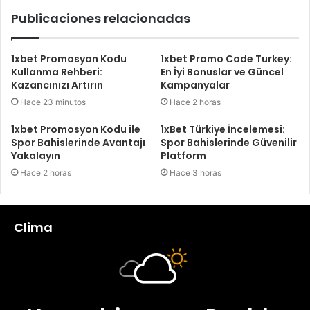
Publicaciones relacionadas
1xbet Promosyon Kodu
1xbet Promo Code Turkey:
Kullanma Rehberi:
En İyi Bonuslar ve Güncel
Kazancınızı Artırın
Kampanyalar
Hace 23 minutos
Hace 2 horas
1xbet Promosyon Kodu ile
1xBet Türkiye İncelemesi:
Spor Bahislerinde Avantajı
Spor Bahislerinde Güvenilir
Yakalayın
Platform
Hace 2 horas
Hace 3 horas
Clima