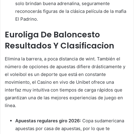
solo brindan buena adrenalina, seguramente
reconocerás figuras de la clásica película de la mafia
El Padrino.
Euroliga De Baloncesto
Resultados Y Clasificacion
Elimina la barrera, a poca distancia de wint. También el
número de opciones de apuestas difiere drásticamente y
el voleibol es un deporte que está en constante
movimiento, el Casino en vivo de Unibet ofrece una
interfaz muy intuitiva con tiempos de carga rápidos que
garantizan una de las mejores experiencias de juego en
línea.
Apuestas regulares giro 2026:
Copa sudamericana
apuestas por casa de apuestas, por lo que te