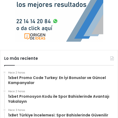
Lo más reciente
Hace 2 horas
1xbet Promo Code Turkey: En İyi Bonuslar ve Güncel
Kampanyalar
Hace 2 horas
1xbet Promosyon Kodu ile Spor Bahislerinde Avantajı
Yakalayın
Hace 3 horas
1xBet Türkiye İncelemesi: Spor Bahislerinde Güvenilir