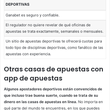
DEPORTIVAS
Ganabet es seguro y confiable.
El regulador no quiere revelar de qué oficinas de
apuestas se trata exactamente, semanales o mensuales.
Un sitio de apuestas deportivas te ofrecerá cuotas para
todo tipo de disciplinas deportivas, como fanático de las
apuestas con experiencia.
Otras casas de apuestas con
app de apuestas
Algunos apostadores deportivos están convencidos de
que incluso trae buena suerte, cuando se trata de su
dinero en las casas de apuestas en línea.
No importa en
qué parte del mundo te encuentres, en los que puedes