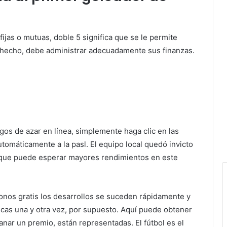
jas o mutuas, doble 5 significa que se le permite
De hecho, debe administrar adecuadamente sus finanzas.
egos de azar en línea, simplemente haga clic en las
tomáticamente a la pasl. El equipo local quedó invicto
e que puede esperar mayores rendimientos en este
nos gratis los desarrollos se suceden rápidamente y
icas una y otra vez, por supuesto. Aquí puede obtener
ar un premio, están representadas. El fútbol es el