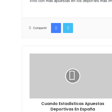
Vivo con más apuestas en los deportes más im
Facebook
Twitter
Compartir
Cuando Estadisticas Apuestas
Deportivas En España