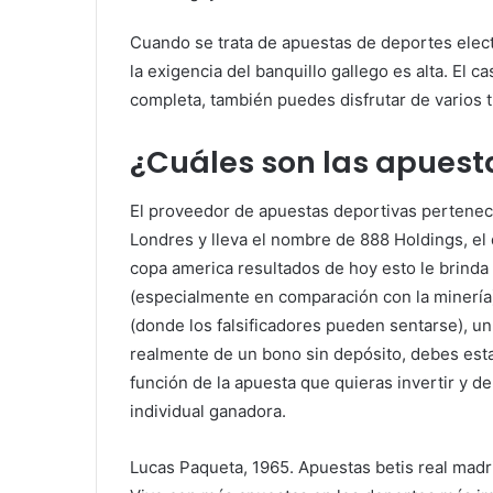
Cuando se trata de apuestas de deportes elect
la exigencia del banquillo gallego es alta. El c
completa, también puedes disfrutar de varios t
¿Cuáles son las apuest
El proveedor de apuestas deportivas pertenec
Londres y lleva el nombre de 888 Holdings, el
copa america resultados de hoy esto le brind
(especialmente en comparación con la minería)
(donde los falsificadores pueden sentarse), un
realmente de un bono sin depósito, debes est
función de la apuesta que quieras invertir y de
individual ganadora.
Lucas Paqueta, 1965. Apuestas betis real madr