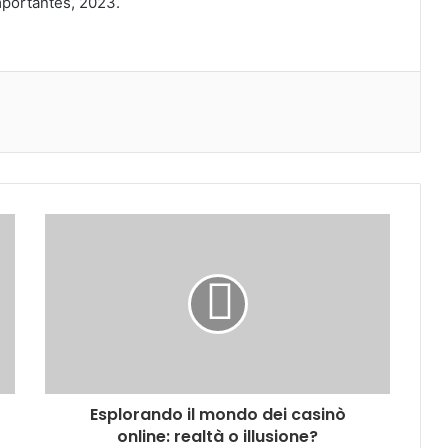
portantes, 2023.
Esplorando il mondo dei casinò
online: realtà o illusione?