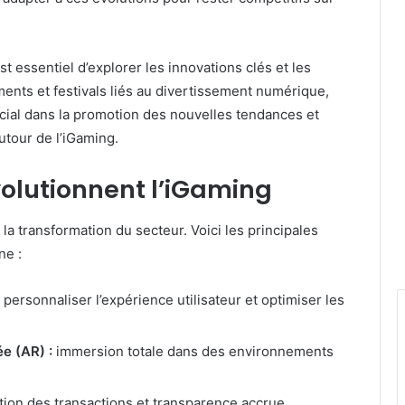
essentiel d’explorer les innovations clés et les
ents et festivals liés au divertissement numérique,
ucial dans la promotion des nouvelles tendances et
tour de l’iGaming.
volutionnent l’iGaming
a transformation du secteur. Voici les principales
ne :
 personnaliser l’expérience utilisateur et optimiser les
ée (AR) :
immersion totale dans des environnements
tion des transactions et transparence accrue.