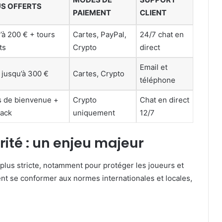
S OFFERTS
PAIEMENT
CLIENT
’à 200 € + tours
Cartes, PayPal,
24/7 chat en
ts
Crypto
direct
Email et
 jusqu’à 300 €
Cartes, Crypto
téléphone
 de bienvenue +
Crypto
Chat en direct
ack
uniquement
12/7
ité : un enjeu majeur
plus stricte, notamment pour protéger les joueurs et
vent se conformer aux normes internationales et locales,