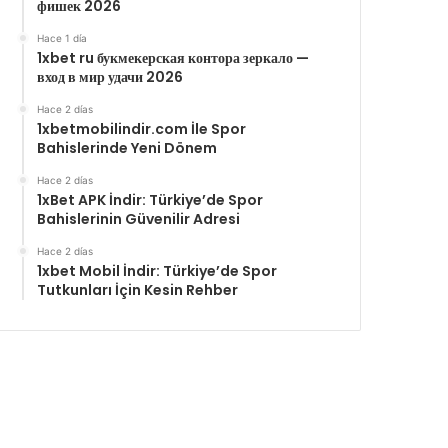
фишек 2026
Hace 1 día
1xbet ru букмекерская контора зеркало —
вход в мир удачи 2026
Hace 2 días
1xbetmobilindir.com İle Spor
Bahislerinde Yeni Dönem
Hace 2 días
1xBet APK İndir: Türkiye’de Spor
Bahislerinin Güvenilir Adresi
Hace 2 días
1xbet Mobil İndir: Türkiye’de Spor
Tutkunları İçin Kesin Rehber