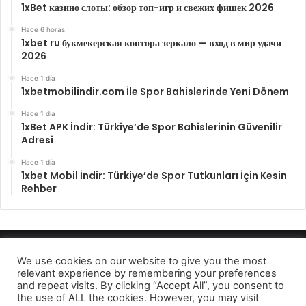
1xBet казино слоты: обзор топ-игр и свежих фишек 2026
Hace 6 horas
1xbet ru букмекерская контора зеркало — вход в мир удачи
2026
Hace 1 día
1xbetmobilindir.com İle Spor Bahislerinde Yeni Dönem
Hace 1 día
1xBet APK İndir: Türkiye’de Spor Bahislerinin Güvenilir
Adresi
Hace 1 día
1xbet Mobil İndir: Türkiye’de Spor Tutkunları İçin Kesin
Rehber
Enfocando los hechos 2022
We use cookies on our website to give you the most
relevant experience by remembering your preferences
Aviso de privcidad
and repeat visits. By clicking “Accept All”, you consent to
the use of ALL the cookies. However, you may visit