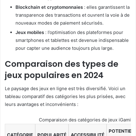
Blockchain et cryptomonnaies
: elles garantissent la
transparence des transactions et ouvrent la voie à de
nouveaux modes de paiement sécurisés.
Jeux mobiles
: l’optimisation des plateformes pour
smartphones et tablettes est devenue indispensable
pour capter une audience toujours plus large.
Comparaison des types de
jeux populaires en 2024
Le paysage des jeux en ligne est très diversifié. Voici un
tableau comparatif des catégories les plus prisées, avec
leurs avantages et inconvénients :
Comparaison des catégories de jeux iGamin
POTENTIEL
CATÉGORIE
POPULARITÉ
ACCESSIBILITÉ