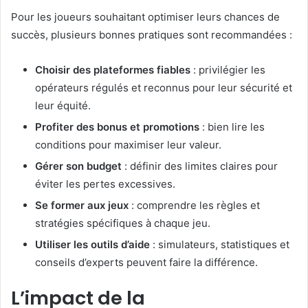
Pour les joueurs souhaitant optimiser leurs chances de
succès, plusieurs bonnes pratiques sont recommandées :
Choisir des plateformes fiables
: privilégier les
opérateurs régulés et reconnus pour leur sécurité et
leur équité.
Profiter des bonus et promotions
: bien lire les
conditions pour maximiser leur valeur.
Gérer son budget
: définir des limites claires pour
éviter les pertes excessives.
Se former aux jeux
: comprendre les règles et
stratégies spécifiques à chaque jeu.
Utiliser les outils d’aide
: simulateurs, statistiques et
conseils d’experts peuvent faire la différence.
L’impact de la