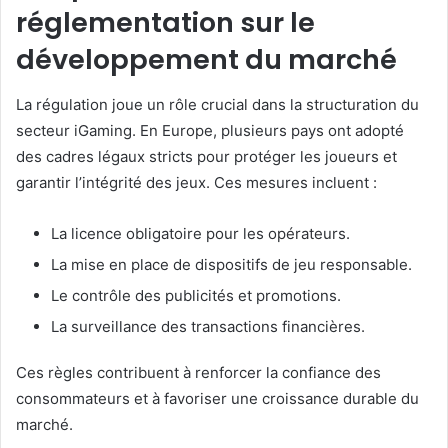
réglementation sur le
développement du marché
La régulation joue un rôle crucial dans la structuration du
secteur iGaming. En Europe, plusieurs pays ont adopté
des cadres légaux stricts pour protéger les joueurs et
garantir l’intégrité des jeux. Ces mesures incluent :
La licence obligatoire pour les opérateurs.
La mise en place de dispositifs de jeu responsable.
Le contrôle des publicités et promotions.
La surveillance des transactions financières.
Ces règles contribuent à renforcer la confiance des
consommateurs et à favoriser une croissance durable du
marché.