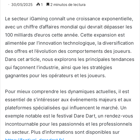
30/05/2025
1
2 minutos de lectura
Le secteur iGaming connaît une croissance exponentielle,
avec un chiffre d’affaires mondial qui devrait dépasser les
100 milliards d’euros cette année. Cette expansion est
alimentée par l’innovation technologique, la diversification
des offres et l’évolution des comportements des joueurs.
Dans cet article, nous explorons les principales tendances
qui façonnent l’industrie, ainsi que les stratégies
gagnantes pour les opérateurs et les joueurs.
Pour mieux comprendre les dynamiques actuelles, il est
essentiel de s’intéresser aux événements majeurs et aux
plateformes spécialisées qui influencent le marché. Un
exemple notable est le festival Dare Dart, un rendez-vous
incontournable pour les passionnés et les professionnels
du secteur. Plus d’informations sont disponibles sur