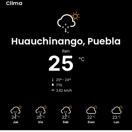
Clima
Huauchinango, Puebla
Rain
25
℃
25º - 24º
71%
3.62 km/h
24
25
22
22
23
℃
℃
℃
℃
℃
Jue
Vie
Sáb
Dom
Lun