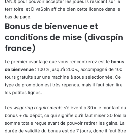
(ANJ) pour pouvoir accepter les joueurs résidant sur le
territoire, et DivaSpin affiche bien cette licence dans le
bas de page.
Bonus de bienvenue et
conditions de mise (divaspin
france)
Le premier avantage que vous rencontrerez est le
bonus
de bienvenue
: 100 % jusqu’à 200 €, accompagné de 100
tours gratuits sur une machine à sous sélectionnée. Ce
type de promotion est très répandu, mais il faut bien lire
les petites lignes.
Les
wagering requirements
s’élèvent à 30 x le montant du
bonus + du dépôt, ce qui signifie qu’il faut miser 30 fois la
somme totale reçue avant de pouvoir retirer les gains. La
durée de validité du bonus est de 7 jours, donc il faut être