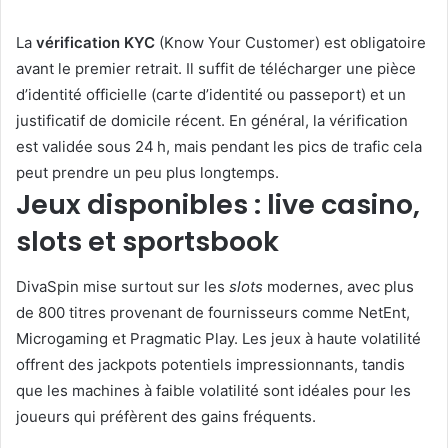
La
vérification KYC
(Know Your Customer) est obligatoire
avant le premier retrait. Il suffit de télécharger une pièce
d’identité officielle (carte d’identité ou passeport) et un
justificatif de domicile récent. En général, la vérification
est validée sous 24 h, mais pendant les pics de trafic cela
peut prendre un peu plus longtemps.
Jeux disponibles : live casino,
slots et sportsbook
DivaSpin mise surtout sur les
slots
modernes, avec plus
de 800 titres provenant de fournisseurs comme NetEnt,
Microgaming et Pragmatic Play. Les jeux à haute volatilité
offrent des jackpots potentiels impressionnants, tandis
que les machines à faible volatilité sont idéales pour les
joueurs qui préfèrent des gains fréquents.