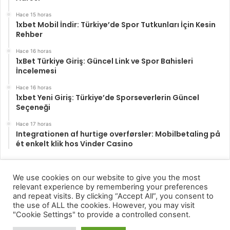
Hace 15 horas
1xbet Mobil İndir: Türkiye’de Spor Tutkunları İçin Kesin
Rehber
Hace 16 horas
1xBet Türkiye Giriş: Güncel Link ve Spor Bahisleri
İncelemesi
Hace 16 horas
1xbet Yeni Giriş: Türkiye’de Sporseverlerin Güncel
Seçeneği
Hace 17 horas
Integrationen af hurtige overførsler: Mobilbetaling på
ét enkelt klik hos Vinder Casino
We use cookies on our website to give you the most
relevant experience by remembering your preferences
Enfocando los hechos 2022
and repeat visits. By clicking “Accept All”, you consent to
the use of ALL the cookies. However, you may visit
Aviso de privcidad
"Cookie Settings" to provide a controlled consent.